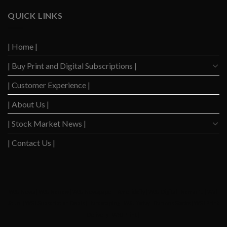
Economy
to
Slows
QUICK LINKS
Highest
Down
Level
After
Since
2023
2020
| Home |
Boom
| Buy Print and Digital Subscriptions |
| Customer Experience |
| About Us |
| Stock Market News |
| Contact Us |
WSJ News
|
WSJ Renew
|
WSJ Newspaper
|
Ameridaily
|
WSJ Digital
|
Remarfu
|
Wall
St Jnl
|
WSJ Subscription Deals
|
Hardscaping
|
WSJ Today
|
Barrons Stocks
|
WSJ Print
Delivery
|
WSJ Print
|