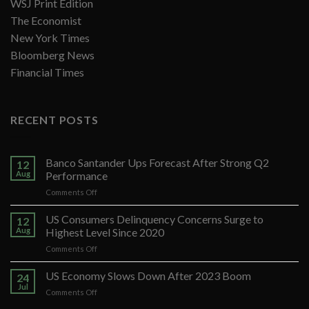
WSJ Print Edition
The Economist
New York Times
Bloomberg News
Financial Times
RECENT POSTS
Banco Santander Ups Forecast After Strong Q2
12
Aug
Performance
on
Comments Off
Banco
Santander
US Consumers Delinquency Concerns Surge to
12
Ups
Aug
Highest Level Since 2020
Forecast
on
Comments Off
After
US
Strong
Consumers
US Economy Slows Down After 2023 Boom
Q2
24
Delinquency
Performance
Jul
on
Comments Off
Concerns
US
Surge