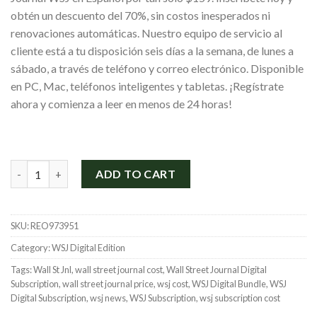
$865.00.
$199.00.
obtén un descuento del 70%, sin costos inesperados ni
renovaciones automáticas. Nuestro equipo de servicio al
cliente está a tu disposición seis días a la semana, de lunes a
sábado, a través de teléfono y correo electrónico. Disponible
en PC, Mac, teléfonos inteligentes y tabletas. ¡Regístrate
ahora y comienza a leer en menos de 24 horas!
Suscripción a Wall Street Journal en español por 2 años quantit
ADD TO CART
SKU:
REO973951
Category:
WSJ Digital Edition
Tags:
Wall St Jnl
,
wall street journal cost
,
Wall Street Journal Digital
Subscription
,
wall street journal price
,
wsj cost
,
WSJ Digital Bundle
,
WSJ
Digital Subscription
,
wsj news
,
WSJ Subscription
,
wsj subscription cost