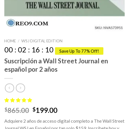
HOME
/
WSJ DIGITAL EDITION
00
:
02
:
16
:
09
Save Up To 77% Off!
Suscripción a Wall Street Journal en
español por 2 años
Original
Current
865.00
199.00
$
$
price
price
Adquiere 2 años de acceso digital completo a The Wall Street
was:
is:
Journal WSJ en Español por tan solo $159. Inscríbete hoy y