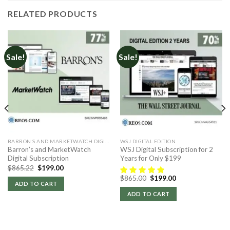
RELATED PRODUCTS
Sale!
Sale!
BARRON’S AND MARKETWATCH DIGITAL
WSJ DIGITAL EDITION
Barron’s and MarketWatch
WSJ Digital Subscription for 2
Digital Subscription
Years for Only $199
Original
Current
$
865.22
$
199.00
price
price
Original
Current
$
865.00
$
199.00
was:
is:
price
price
ADD TO CART
$865.22.
$199.00.
was:
is:
ADD TO CART
$865.00.
$199.00.